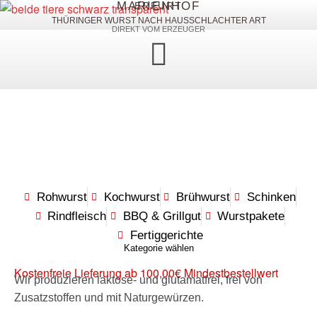
MARIENHOF
ERFURT
THÜRINGER WURST NACH HAUSSCHLACHTER ART
DIREKT VOM ERZEUGER
Rohwurst
Kochwurst
Brühwurst
Schinken
Rindfleisch
BBQ & Grillgut
Wurstpakete
Fertiggerichte
Kategorie wählen
Kostenfreie Lieferung ab 100,00€ Mindestbestellwert
Wir produzieren laktose- und glutamatfrei, frei von
Zusatzstoffen und mit Naturgewürzen.