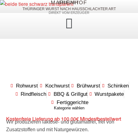
MARIENHOF
ERFURT
THÜRINGER WURST NACH HAUSSCHLACHTER ART
DIREKT VOM ERZEUGER
Rohwurst
Kochwurst
Brühwurst
Schinken
Rindfleisch
BBQ & Grillgut
Wurstpakete
Fertiggerichte
Kategorie wählen
Kostenfreie Lieferung ab 100,00€ Mindestbestellwert
Wir produzieren laktose- und glutamatfrei, frei von
Zusatzstoffen und mit Naturgewürzen.