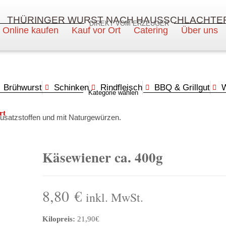
THÜRINGER WURST NACH HAUSSCHLACHTE
DIREKT VOM ERZEUGER
Online kaufen
Kauf vor Ort
Catering
Über uns
Brühwurst
Schinken
Rindfleisch
BBQ & Grillgut
W
Kategorie wählen
rt
 Zusatzstoffen und mit Naturgewürzen.
Käsewiener ca. 400g
8,80
€
inkl. MwSt.
Kilopreis:
21,90€