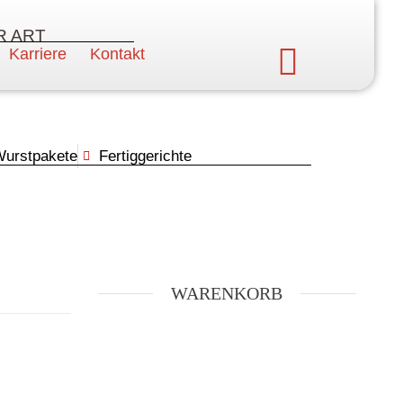
R ART
Karriere
Kontakt
urstpakete
Fertiggerichte
WARENKORB