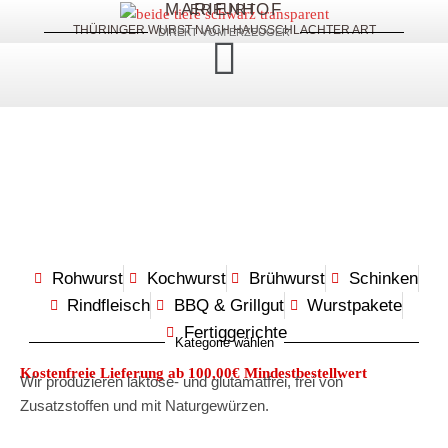
MARIENHOF
ERFURT
THÜRINGER WURST NACH HAUSSCHLACHTER ART
DIREKT VOM ERZEUGER
Rohwurst
Kochwurst
Brühwurst
Schinken
Rindfleisch
BBQ & Grillgut
Wurstpakete
Fertiggerichte
Kategorie wählen
Kostenfreie Lieferung ab 100,00€ Mindestbestellwert
Wir produzieren laktose- und glutamatfrei, frei von
Zusatzstoffen und mit Naturgewürzen.