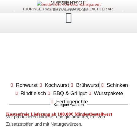
MARIENHOF
ERFURT
THÜRINGER WURST NACH HAUSSCHLACHTER ART
DIREKT VOM ERZEUGER
Rohwurst
Kochwurst
Brühwurst
Schinken
Rindfleisch
BBQ & Grillgut
Wurstpakete
Fertiggerichte
Kategorie wählen
Kostenfreie Lieferung ab 100,00€ Mindestbestellwert
Wir produzieren laktose- und glutamatfrei, frei von
Zusatzstoffen und mit Naturgewürzen.