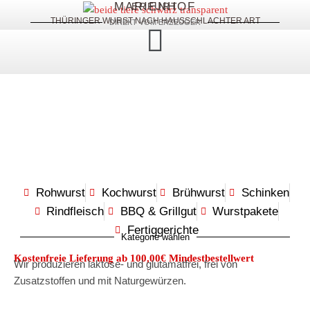
MARIENHOF
ERFURT
THÜRINGER WURST NACH HAUSSCHLACHTER ART
DIREKT VOM ERZEUGER
Rohwurst
Kochwurst
Brühwurst
Schinken
Rindfleisch
BBQ & Grillgut
Wurstpakete
Fertiggerichte
Kategorie wählen
Kostenfreie Lieferung ab 100,00€ Mindestbestellwert
Wir produzieren laktose- und glutamatfrei, frei von
Zusatzstoffen und mit Naturgewürzen.