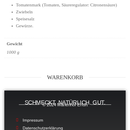
Tomatenmark (Tomaten, Säureregulator: Citronensäure)
Zwiebeln
Speisesalz
Gewürze.
Gewicht
1000 g
WARENKORB
SCHMECKT. NATÜRLICH. GUT.
© 2024 Marienhof Erfurt
Impressum
Datenschutzerklärung