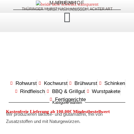
MARIENHOF
ERFURT
THÜRINGER WURST NACH HAUSSCHLACHTER ART
DIREKT VOM ERZEUGER
Rohwurst
Kochwurst
Brühwurst
Schinken
Rindfleisch
BBQ & Grillgut
Wurstpakete
Fertiggerichte
Kategorie wählen
Kostenfreie Lieferung ab 100,00€ Mindestbestellwert
Wir produzieren laktose- und glutamatfrei, frei von
Zusatzstoffen und mit Naturgewürzen.