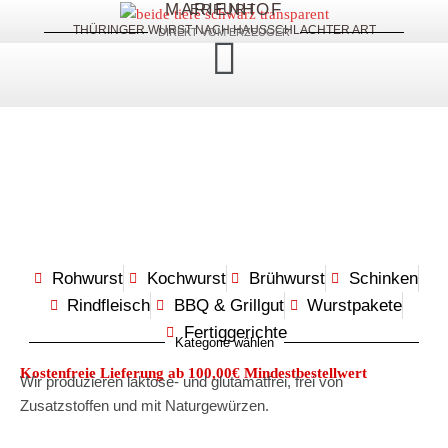
MARIENHOF
ERFURT
THÜRINGER WURST NACH HAUSSCHLACHTER ART
DIREKT VOM ERZEUGER
Rohwurst
Kochwurst
Brühwurst
Schinken
Rindfleisch
BBQ & Grillgut
Wurstpakete
Fertiggerichte
Kategorie wählen
Kostenfreie Lieferung ab 100,00€ Mindestbestellwert
Wir produzieren laktose- und glutamatfrei, frei von
Zusatzstoffen und mit Naturgewürzen.