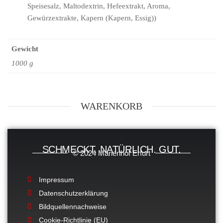
Speisesalz, Maltodextrin, Hefeextrakt, Aroma,
Gewürzextrakte, Kapern (Kapern, Essig))
Gewicht
1000 g
WARENKORB
SCHMECKT. NATÜRLICH. GUT.
© 2024 Marienhof Erfurt
Impressum
Datenschutzerklärung
Bildquellennachweise
Cookie-Richtlinie (EU)