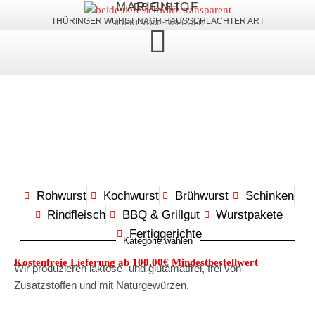
MARIENHOF
ERFURT
THÜRINGER WURST NACH HAUSSCHLACHTER ART
DIREKT VOM ERZEUGER
Rohwurst
Kochwurst
Brühwurst
Schinken
Rindfleisch
BBQ & Grillgut
Wurstpakete
Fertiggerichte
Kategorie wählen
Kostenfreie Lieferung ab 100,00€ Mindestbestellwert
Wir produzieren laktose- und glutamatfrei, frei von
Zusatzstoffen und mit Naturgewürzen.