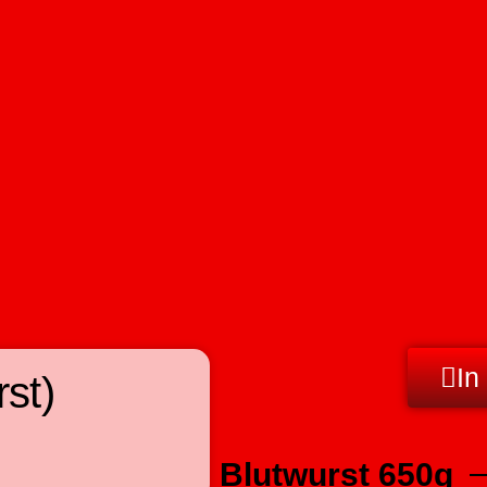
In
st)
Blutwurst 650g