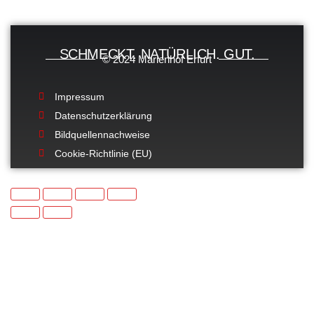
SCHMECKT. NATÜRLICH. GUT.
© 2024 Marienhof Erfurt
Impressum
Datenschutzerklärung
Bildquellennachweise
Cookie-Richtlinie (EU)